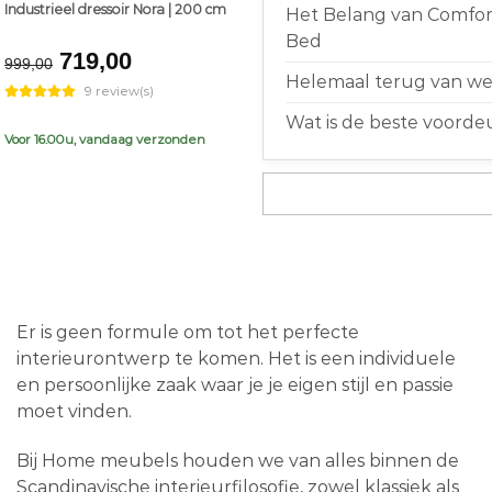
Industrieel dressoir Nora | 200 cm
Het Belang van Comfort
Bed
Original
Current
719,00
999,00
price
price
Helemaal terug van weg
9 review(s)
was:
is:
Wat is de beste voorde
€999,00.
€719,00.
Voor 16.00u, vandaag verzonden
Er is geen formule om tot het perfecte
interieurontwerp te komen. Het is een individuele
en persoonlijke zaak waar je je eigen stijl en passie
moet vinden.
Bij Home meubels houden we van alles binnen de
Scandinavische interieurfilosofie, zowel klassiek als