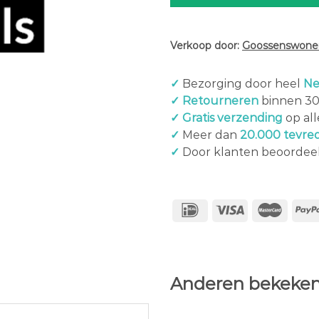
Verkoop door:
Goossenswonen
✓
Bezorging door heel
Ne
✓ Retourneren
binnen 3
✓ Gratis verzending
op al
✓
Meer dan
20.000 tevre
✓
Door klanten beoordee
Anderen bekeken