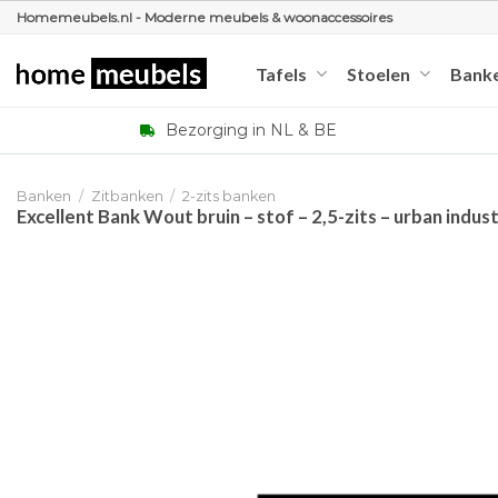
Ga
Homemeubels.nl - Moderne meubels & woonaccessoires
naar
inhoud
Tafels
Stoelen
Bank
Bezorging in NL & BE
Banken
/
Zitbanken
/
2-zits banken
Excellent Bank Wout bruin – stof – 2,5-zits – urban indust