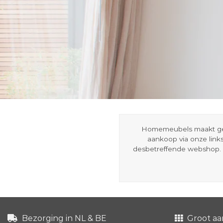
Homemeubels maakt gebru
aankoop via onze link
desbetreffende webshop. 
Bezorging in NL & BE
Groot aa