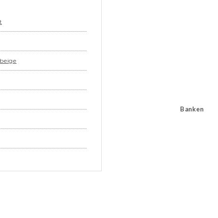
t
 beige
Banken