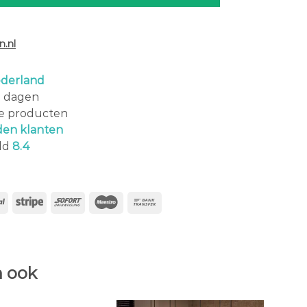
.nl
derland
0 dagen
le producten
den klanten
ld
8.4
 ook