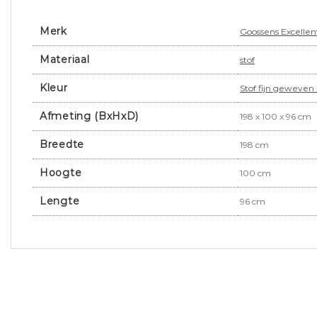
Merk
Goossens Excellen
Materiaal
stof
Kleur
Stof fijn geweven
Afmeting (BxHxD)
198 x 100 x 96 cm
Breedte
198 cm
Hoogte
100 cm
Lengte
96 cm