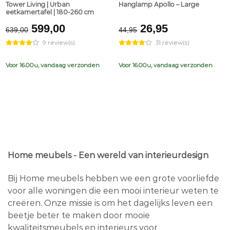
Tower Living | Urban
Hanglamp Apollo – Large
eetkamertafel | 180-260 cm
Original
Current
Original
Current
599,00
26,95
639,00
44,95
price
price
price
price
9 review(s)
31 review(s)
was:
is:
was:
is:
€639,00.
€599,00.
€44,95.
€26,95.
Voor 16.00u, vandaag verzonden
Voor 16.00u, vandaag verzonden
Home meubels - Een wereld van interieurdesign
Bij Home meubels hebben we een grote voorliefde
voor alle woningen die een mooi interieur weten te
creëren. Onze missie is om het dagelijks leven een
beetje beter te maken door mooie
kwaliteitsmeubels en interieurs voor