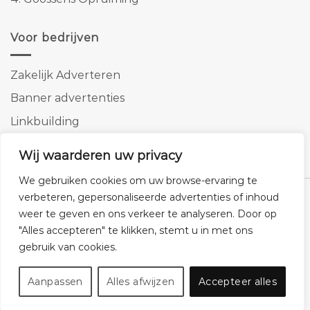
Voor bedrijven
Zakelijk Adverteren
Banner advertenties
Linkbuilding
SEO copywriting
Wij waarderen uw privacy
We gebruiken cookies om uw browse-ervaring te
verbeteren, gepersonaliseerde advertenties of inhoud
weer te geven en ons verkeer te analyseren. Door op
"Alles accepteren" te klikken, stemt u in met ons
Klantenservice
Cookies
Privacybeleid
Disclaimer
gebruik van cookies.
© 2026 -
Homemeubels.nl
Aanpassen
Alles afwijzen
Accepteer alles