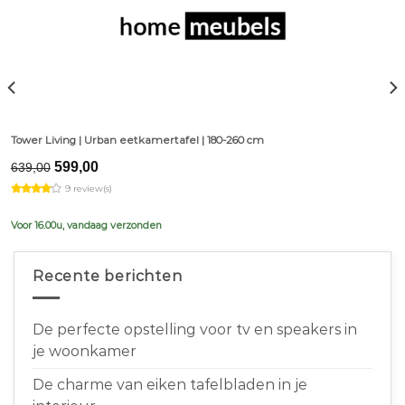
Tower Living | Urban eetkamertafel | 180-260 cm
Original
Current
599,00
639,00
price
price
9 review(s)
was:
is:
€639,00.
€599,00.
Voor 16.00u, vandaag verzonden
Recente berichten
De perfecte opstelling voor tv en speakers in
je woonkamer
De charme van eiken tafelbladen in je