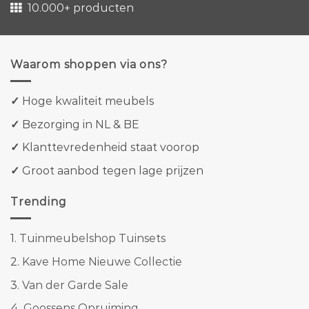
10.000+ producten
Waarom shoppen via ons?
✓
Hoge kwaliteit meubels
✓
Bezorging in NL & BE
✓
Klanttevredenheid staat voorop
✓
Groot aanbod tegen lage prijzen
Trending
1.
Tuinmeubelshop Tuinsets
2.
Kave Home Nieuwe Collectie
3.
Van der Garde Sale
4.
Goossens Opruiming