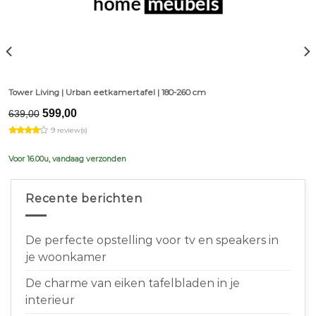
Tower Living | Urban eetkamertafel | 180-260 cm
Original
Current
599,00
639,00
price
price
9 review(s)
was:
is:
€639,00.
€599,00.
Voor 16.00u, vandaag verzonden
Recente berichten
De perfecte opstelling voor tv en speakers in
je woonkamer
De charme van eiken tafelbladen in je
interieur