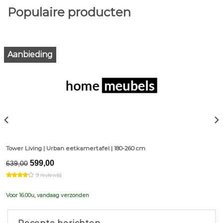
Populaire producten
Aanbieding
Tower Living | Urban eetkamertafel | 180-260 cm
Original
Current
599,00
639,00
price
price
9 review(s)
was:
is:
€639,00.
€599,00.
Voor 16.00u, vandaag verzonden