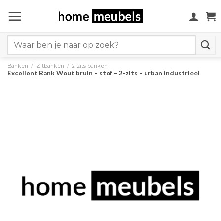
Ga
naar
inhoud
Search
for:
Banken
/
Zitbanken
/
2-zits banken
Excellent Bank Wout bruin – stof – 2-zits – urban industrieel