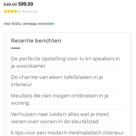
Original
Current
599,00
639,00
price
price
9 review(s)
was:
is:
€639,00.
€599,00.
Voor 16.00u, vandaag verzonden
Recente berichten
De perfecte opstelling voor tv en speakers in
je woonkamer
De charme van eiken tafelbladen in je
interieur
Meubels die niet mogen ontbreken in je
woning
Verhuizen naar Leiden: alles wat je moet
weten over wonen in de sleutelstad
6 tips voor een modern minimalistisch interieur