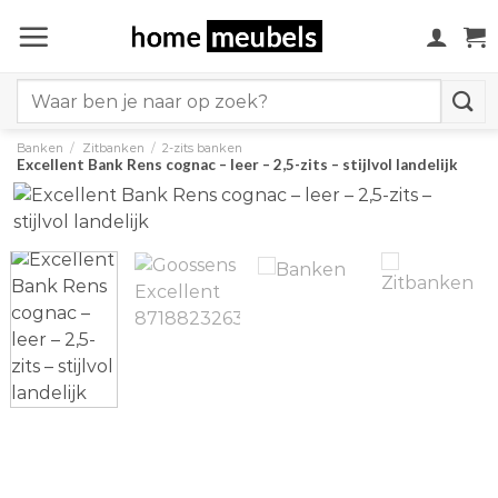
Ga
naar
inhoud
Search
for:
Banken
/
Zitbanken
/
2-zits banken
Excellent Bank Rens cognac – leer – 2,5-zits – stijlvol landelijk