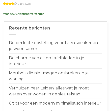
price
price
9 review(s)
was:
is:
€639,00.
€599,00.
Voor 16.00u, vandaag verzonden
Recente berichten
De perfecte opstelling voor tv en speakers in
je woonkamer
De charme van eiken tafelbladen in je
interieur
Meubels die niet mogen ontbreken in je
woning
Verhuizen naar Leiden: alles wat je moet
weten over wonen in de sleutelstad
6 tips voor een modern minimalistisch interieur