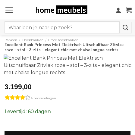
Ga
naar
inhoud
Search
for:
Banken
/
Hoekbanken
/
Grote hoekbanken
Excellent Bank Princess Met Elektrisch Uitschuifbaar Zitvlak
roze – stof – 3-zits – elegant chic met chaise longue rechts
3.199,00
4 beoordelingen
Levertijd: 60 dagen