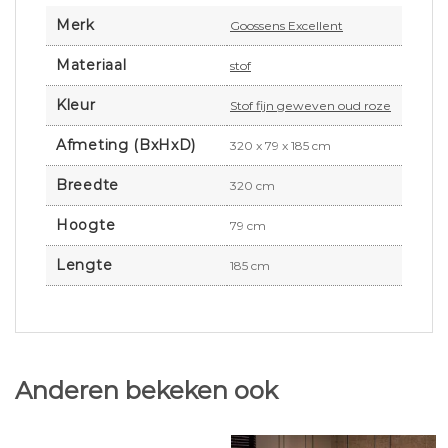
Merk
Goossens Excellent
Materiaal
stof
Kleur
Stof fijn geweven oud roze
Afmeting (BxHxD)
320 x 79 x 185 cm
Breedte
320 cm
Hoogte
79 cm
Lengte
185 cm
Anderen bekeken ook