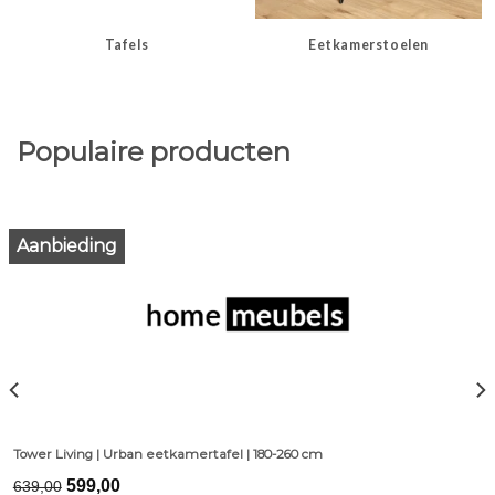
Tafels
Eetkamerstoelen
Populaire producten
Aanbieding
Tower Living | Urban eetkamertafel | 180-260 cm
Original
Current
599,00
639,00