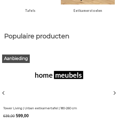
Tafels
Eetkamerstoelen
Populaire producten
Aanbieding
Tower Living | Urban eetkamertafel | 180-260 cm
Original
Current
599,00
639,00