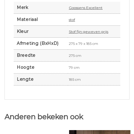
Merk
Goossens Excellent
Materiaal
stof
Kleur
Stof fijn geweven grijs
Afmeting (BxHxD)
275 x 79 x 185 cm
Breedte
275 cm
Hoogte
79 cm
Lengte
185 cm
Anderen bekeken ook