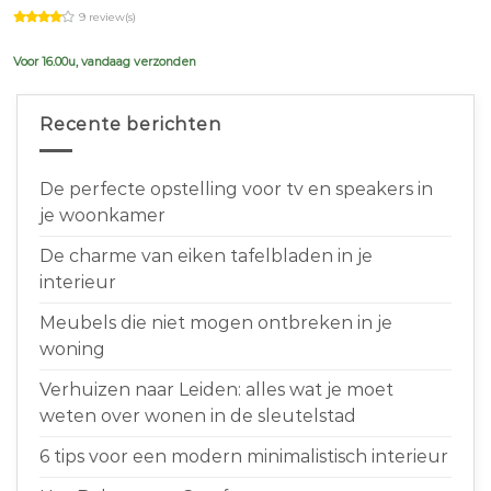
price
price
9 review(s)
was:
is:
€639,00.
€599,00.
Voor 16.00u, vandaag verzonden
Recente berichten
De perfecte opstelling voor tv en speakers in
je woonkamer
De charme van eiken tafelbladen in je
interieur
Meubels die niet mogen ontbreken in je
woning
Verhuizen naar Leiden: alles wat je moet
weten over wonen in de sleutelstad
6 tips voor een modern minimalistisch interieur