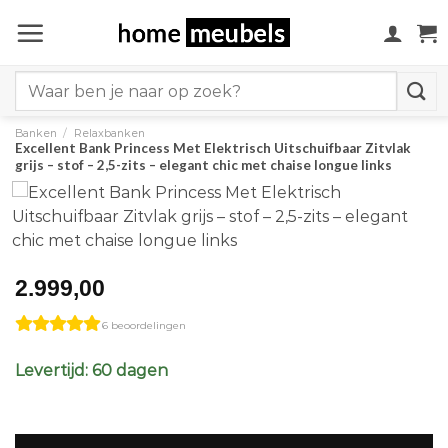
Ga
naar
inhoud
Search
for:
Banken
/
Relaxbanken
Excellent Bank Princess Met Elektrisch Uitschuifbaar Zitvlak
grijs – stof – 2,5-zits – elegant chic met chaise longue links
2.999,00
6 beoordelingen
Levertijd: 60 dagen