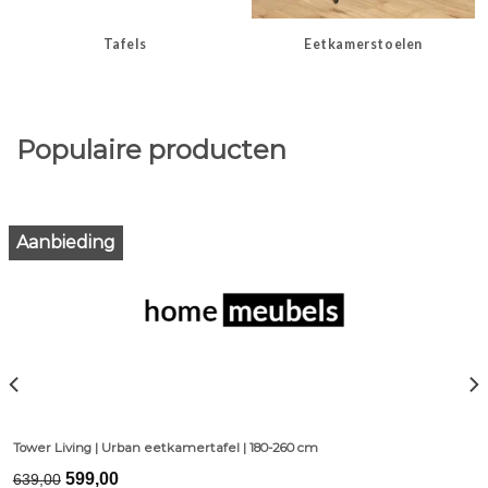
Tafels
Eetkamerstoelen
Populaire producten
Aanbieding
Tower Living | Urban eetkamertafel | 180-260 cm
Original
Current
599,00
639,00