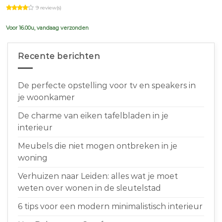
price
price
9 review(s)
was:
is:
€639,00.
€599,00.
Voor 16.00u, vandaag verzonden
Recente berichten
De perfecte opstelling voor tv en speakers in
je woonkamer
De charme van eiken tafelbladen in je
interieur
Meubels die niet mogen ontbreken in je
woning
Verhuizen naar Leiden: alles wat je moet
weten over wonen in de sleutelstad
6 tips voor een modern minimalistisch interieur