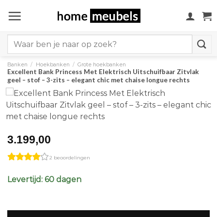
Ga
naar
inhoud
Search
for:
Banken
/
Hoekbanken
/
Grote hoekbanken
Excellent Bank Princess Met Elektrisch Uitschuifbaar Zitvlak
geel – stof – 3-zits – elegant chic met chaise longue rechts
3.199,00
2 beoordelingen
Levertijd: 60 dagen