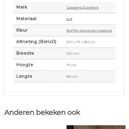
Merk
Goossens Excellent
Materiaal
stof
Kleur
Stof fijn geweven mosterd
Afmeting (BxHxD)
320 x 79 x 185 cm
Breedte
320 cm
Hoogte
79 cm
Lengte
185 cm
Anderen bekeken ook