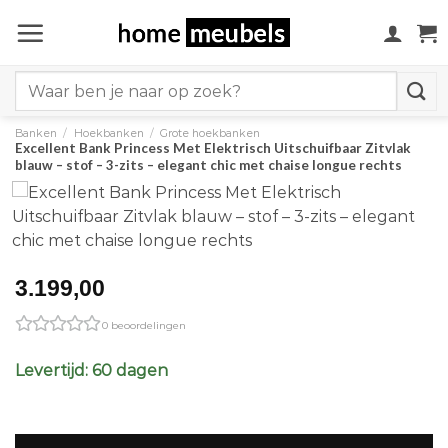
Ga
naar
inhoud
Search
for:
Banken
/
Hoekbanken
/
Grote hoekbanken
Excellent Bank Princess Met Elektrisch Uitschuifbaar Zitvlak
blauw – stof – 3-zits – elegant chic met chaise longue rechts
3.199,00
0 beoordelingen
Levertijd: 60 dagen