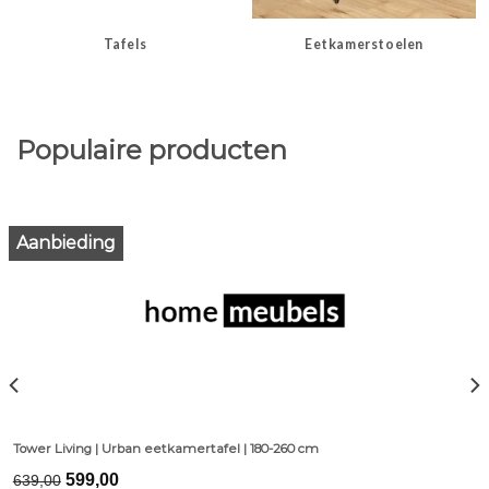
Tafels
Eetkamerstoelen
Populaire producten
Aanbieding
Tower Living | Urban eetkamertafel | 180-260 cm
Original
Current
599,00
639,00