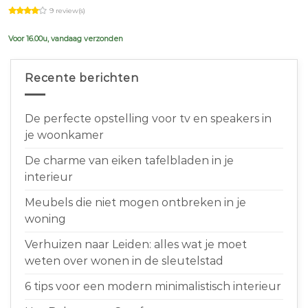
price
price
9 review(s)
was:
is:
€639,00.
€599,00.
Voor 16.00u, vandaag verzonden
Recente berichten
De perfecte opstelling voor tv en speakers in
je woonkamer
De charme van eiken tafelbladen in je
interieur
Meubels die niet mogen ontbreken in je
woning
Verhuizen naar Leiden: alles wat je moet
weten over wonen in de sleutelstad
6 tips voor een modern minimalistisch interieur