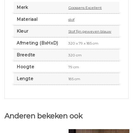
Merk
Goossens Excellent
Materiaal
stof
Kleur
Stof fijn geweven blauw
Afmeting (BxHxD)
320 x 79 x 185 cm
Breedte
320 cm
Hoogte
79 cm
Lengte
185 cm
Anderen bekeken ook