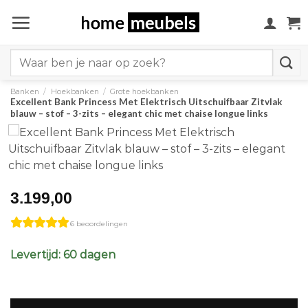
Ga
naar
inhoud
Search
for:
Banken
/
Hoekbanken
/
Grote hoekbanken
Excellent Bank Princess Met Elektrisch Uitschuifbaar Zitvlak
blauw – stof – 3-zits – elegant chic met chaise longue links
3.199,00
6 beoordelingen
Levertijd: 60 dagen