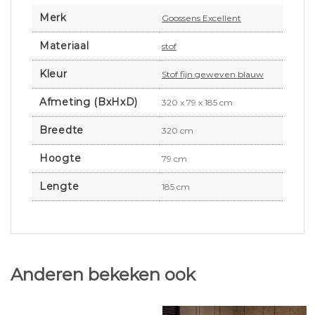
Merk
Goossens Excellent
Materiaal
stof
Kleur
Stof fijn geweven blauw
Afmeting (BxHxD)
320 x 79 x 185 cm
Breedte
320 cm
Hoogte
79 cm
Lengte
185 cm
Anderen bekeken ook