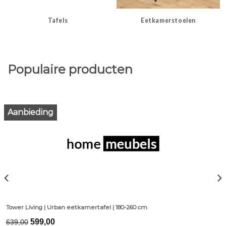
Tafels
Eetkamerstoelen
Populaire producten
Aanbieding
Tower Living | Urban eetkamertafel | 180-260 cm
Original
Current
599,00
639,00