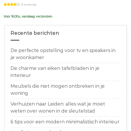
price
price
9 review(s)
was:
is:
€639,00.
€599,00.
Voor 16.00u, vandaag verzonden
Recente berichten
De perfecte opstelling voor tv en speakers in
je woonkamer
De charme van eiken tafelbladen in je
interieur
Meubels die niet mogen ontbreken in je
woning
Verhuizen naar Leiden: alles wat je moet
weten over wonen in de sleutelstad
6 tips voor een modern minimalistisch interieur