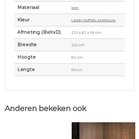
Materiaal
leer
Kleur
Leder buffalo zeeblauw
Afmeting (BxHxD)
222 x 82 x 96 cm
Breedte
222 cm
Hoogte
82 cm
Lengte
96 cm
Anderen bekeken ook