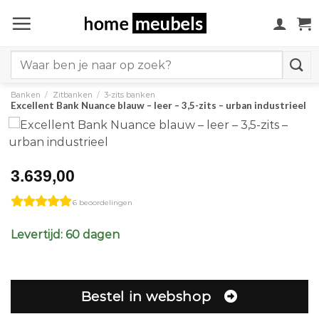
Ga
naar
inhoud
Search
for:
Banken
/
Zitbanken
/
3-zits banken
Excellent Bank Nuance blauw – leer – 3,5-zits – urban industrieel
3.639,00
6 beoordelingen
Levertijd: 60 dagen
Bestel in webshop