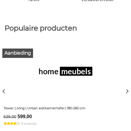
Populaire producten
Aanbieding
Tower Living | Urban eetkamertafel | 180-260 cm
Original
Current
599,00
639,00
price
price
9 review(s)
was:
is:
€639,00.
€599,00.