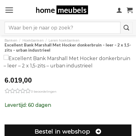
Ga
naar
inhoud
Search
for:
Banken
/
Hoekbanken
/
Leren hoekbanken
Excellent Bank Marshall Met Hocker donkerbruin – leer – 2 x 1,5-
zits – urban industrieel
6.019,00
0 beoordelingen
Levertijd: 60 dagen
Bestel in webshop