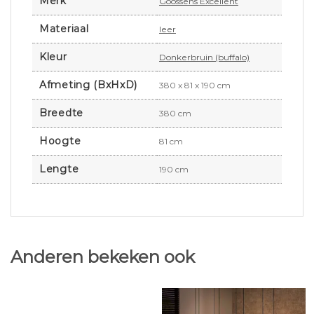
Merk
Goossens Excellent
Materiaal
leer
Kleur
Donkerbruin (buffalo)
Afmeting (BxHxD)
380 x 81 x 190 cm
Breedte
380 cm
Hoogte
81 cm
Lengte
190 cm
Anderen bekeken ook