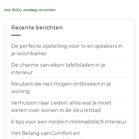
€639,00.
€599,00.
Voor 16.00u, vandaag verzonden
Recente berichten
De perfecte opstelling voor tv en speakers in
je woonkamer
De charme van eiken tafelbladen in je
interieur
Meubels die niet mogen ontbreken in je
woning
Verhuizen naar Leiden: alles wat je moet
weten over wonen in de sleutelstad
6 tips voor een modern minimalistisch interieur
Het Belang van Comfort en