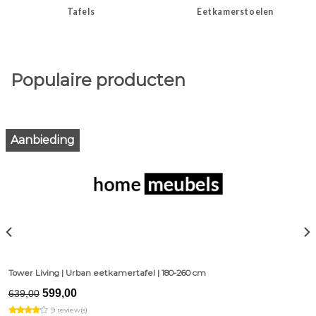
Tafels
Eetkamerstoelen
Populaire producten
Aanbieding
Tower Living | Urban eetkamertafel | 180-260 cm
Original
Current
599,00
639,00
price
price
9 review(s)
was:
is: