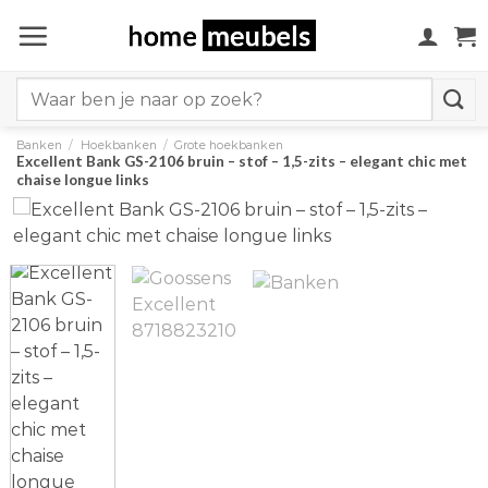
Ga
naar
inhoud
Search
for:
Banken
/
Hoekbanken
/
Grote hoekbanken
Excellent Bank GS-2106 bruin – stof – 1,5-zits – elegant chic met
chaise longue links