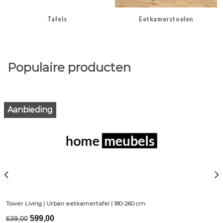
Tafels
Eetkamerstoelen
Populaire producten
Aanbieding
Tower Living | Urban eetkamertafel | 180-260 cm
Original
Current
599,00
639,00