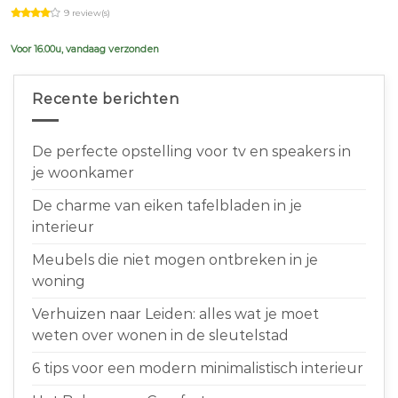
price
price
9 review(s)
was:
is:
€639,00.
€599,00.
Voor 16.00u, vandaag verzonden
Recente berichten
De perfecte opstelling voor tv en speakers in
je woonkamer
De charme van eiken tafelbladen in je
interieur
Meubels die niet mogen ontbreken in je
woning
Verhuizen naar Leiden: alles wat je moet
weten over wonen in de sleutelstad
6 tips voor een modern minimalistisch interieur