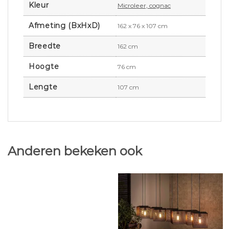
Kleur
Microleer, cognac
Afmeting (BxHxD)
162 x 76 x 107 cm
Breedte
162 cm
Hoogte
76 cm
Lengte
107 cm
Anderen bekeken ook