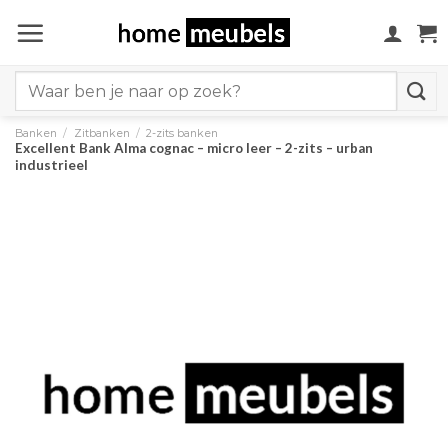
Ga
naar
inhoud
Search
for:
Banken
/
Zitbanken
/
2-zits banken
Excellent Bank Alma cognac – micro leer – 2-zits – urban
industrieel