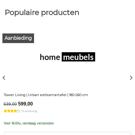
Populaire producten
Aanbieding
Tower Living | Urban eetkamertafel | 180-260 cm
Original
Current
599,00
639,00
price
price
9 review(s)
was:
is:
€639,00.
€599,00.
Voor 16.00u, vandaag verzonden