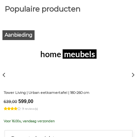
Populaire producten
Aanbieding
Tower Living | Urban eetkamertafel | 180-260 cm
Original
Current
599,00
639,00
price
price
9 review(s)
was:
is:
€639,00.
€599,00.
Voor 16.00u, vandaag verzonden