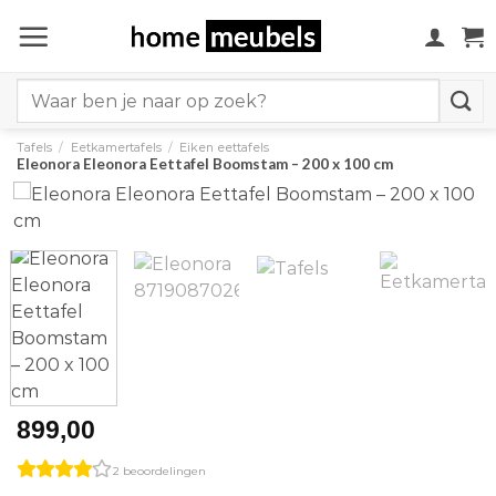
Ga
naar
inhoud
Search
for:
Tafels
/
Eetkamertafels
/
Eiken eettafels
Eleonora Eleonora Eettafel Boomstam – 200 x 100 cm
899,00
2 beoordelingen