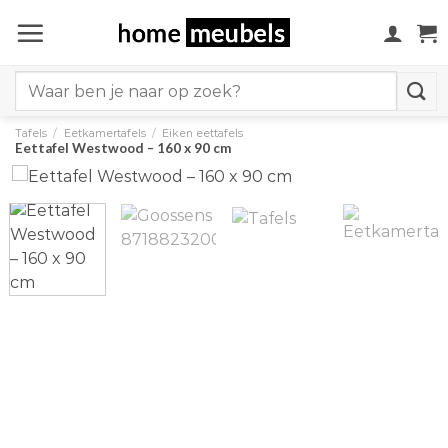
Ga
naar
inhoud
Search
for:
Tafels
/
Eetkamertafels
/
Eiken eettafels
Eettafel Westwood – 160 x 90 cm