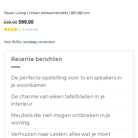
Tower Living | Urban eetkamertafel | 180-260 cm
Original
Current
599,00
639,00
price
price
9 review(s)
was:
is:
€639,00.
€599,00.
Voor 16.00u, vandaag verzonden
Recente berichten
De perfecte opstelling voor tv en speakers in
je woonkamer
De charme van eiken tafelbladen in je
interieur
Meubels die niet mogen ontbreken in je
woning
Verhuizen naar Leiden: alles wat je moet