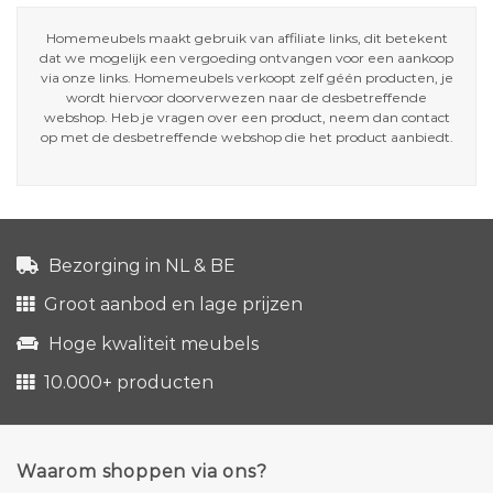
Homemeubels maakt gebruik van affiliate links, dit betekent
dat we mogelijk een vergoeding ontvangen voor een aankoop
via onze links. Homemeubels verkoopt zelf géén producten, je
wordt hiervoor doorverwezen naar de desbetreffende
webshop. Heb je vragen over een product, neem dan contact
op met de desbetreffende webshop die het product aanbiedt.
Bezorging in NL & BE
Groot aanbod en lage prijzen
Hoge kwaliteit meubels
10.000+ producten
Waarom shoppen via ons?