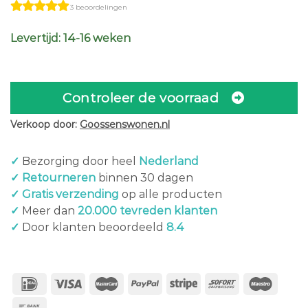
3 beoordelingen
was:
is:
€1.439,00.
€1.223,00.
Levertijd: 14-16 weken
Controleer de voorraad
Verkoop door:
Goossenswonen.nl
✓
Bezorging door heel
Nederland
✓ Retourneren
binnen 30 dagen
✓ Gratis verzending
op alle producten
✓
Meer dan
20.000 tevreden klanten
✓
Door klanten beoordeeld
8.4