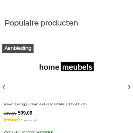
Populaire producten
Aanbieding
Tower Living | Urban eetkamertafel | 180-260 cm
Original
Current
599,00
639,00
price
price
9 review(s)
was:
is:
€639,00.
€599,00.
Voor 16.00u, vandaag verzonden