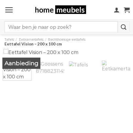
Ga
naar
inhoud
Search
for:
Tafels
/
Eetkamertafels
/
Rechthoekige eettafels
Eettafel Vision – 200 x 100 cm
Aanbieding