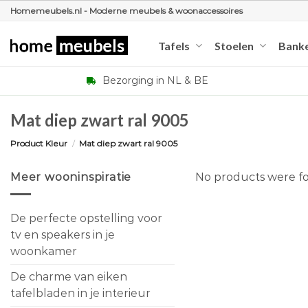
Ga
Homemeubels.nl - Moderne meubels & woonaccessoires
naar
inhoud
Tafels
Stoelen
Bank
Bezorging in NL & BE
Mat diep zwart ral 9005
Product Kleur
/
Mat diep zwart ral 9005
Meer wooninspiratie
No products were fo
De perfecte opstelling voor
tv en speakers in je
woonkamer
De charme van eiken
tafelbladen in je interieur