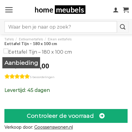
Ga
naar
inhoud
Search
for:
Tafels
/
Eetkamertafels
/
Eiken eettafels
Eettafel Tijn – 180 x 100 cm
Aanbieding
Original
Current
1.385,00
1.539,00
price
price
5 beoordelingen
was:
is:
€1.539,00.
€1.385,00.
Levertijd: 45 dagen
Controleer de voorraad
Verkoop door:
Goossenswonen.nl