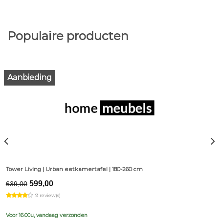
Populaire producten
Aanbieding
Tower Living | Urban eetkamertafel | 180-260 cm
Original
Current
599,00
639,00
price
price
9 review(s)
was:
is:
€639,00.
€599,00.
Voor 16.00u, vandaag verzonden