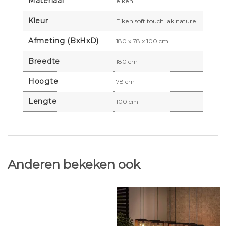
Materiaal
eiken
Kleur
Eiken soft touch lak naturel
Afmeting (BxHxD)
180 x 78 x 100 cm
Breedte
180 cm
Hoogte
78 cm
Lengte
100 cm
Anderen bekeken ook