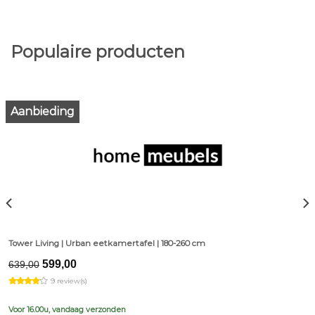
Populaire producten
Aanbieding
Tower Living | Urban eetkamertafel | 180-260 cm
Original
Current
599,00
639,00
price
price
9 review(s)
was:
is:
€639,00.
€599,00.
Voor 16.00u, vandaag verzonden