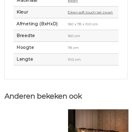
Materiaal
eiken
Kleur
Eiken soft touch lak zwart
Afmeting (BxHxD)
160 x 78 x 100 cm
Breedte
160 cm
Hoogte
78 cm
Lengte
100 cm
Anderen bekeken ook