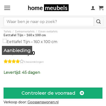
Ga
naar
inhoud
Search
for:
Tafels
/
Eetkamertafels
/
Eiken eettafels
Eettafel Tijn – 160 x 100 cm
Aanbieding
Original
Current
989,00
1.099,00
price
price
5 beoordelingen
was:
is:
€1.099,00.
€989,00.
Levertijd: 45 dagen
Controleer de voorraad
Verkoop door:
Goossenswonen.nl