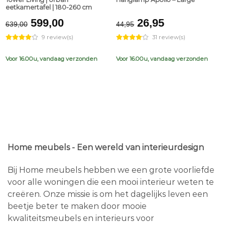
eetkamertafel | 180-260 cm
Original
Current
Original
Current
599,00
26,95
639,00
44,95
price
price
price
price
9 review(s)
31 review(s)
was:
is:
was:
is:
€639,00.
€599,00.
€44,95.
€26,95.
Voor 16.00u, vandaag verzonden
Voor 16.00u, vandaag verzonden
Home meubels - Een wereld van interieurdesign
Bij Home meubels hebben we een grote voorliefde
voor alle woningen die een mooi interieur weten te
creëren. Onze missie is om het dagelijks leven een
beetje beter te maken door mooie
kwaliteitsmeubels en interieurs voor