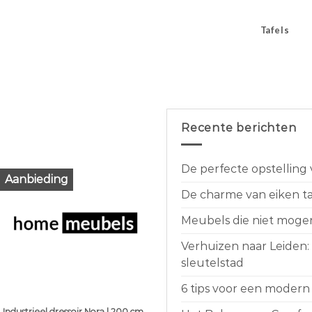
Tafels
Recente berichten
De perfecte opstelling
Aanbieding
De charme van eiken taf
Meubels die niet moge
Verhuizen naar Leiden:
sleutelstad
6 tips voor een modern 
Industrieel dressoir Nora | 200 cm