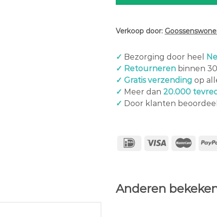
Verkoop door:
Goossenswonen
✓
Bezorging door heel
Ne
✓ Retourneren
binnen 3
✓ Gratis verzending
op al
✓
Meer dan
20.000 tevre
✓
Door klanten beoordee
Anderen bekeken