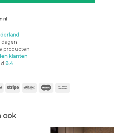
.nl
derland
0 dagen
le producten
den klanten
ld
8.4
 ook