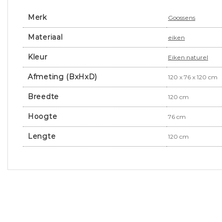
Merk
Goossens
Materiaal
eiken
Kleur
Eiken naturel
Afmeting (BxHxD)
120 x 76 x 120 cm
Breedte
120 cm
Hoogte
76 cm
Lengte
120 cm