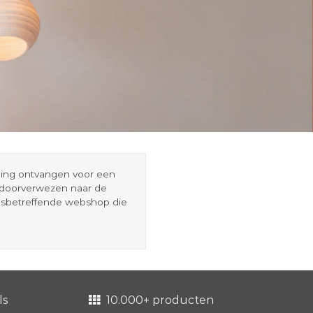
eding ontvangen voor een
r doorverwezen naar de
esbetreffende webshop die
ls
10.000+ producten