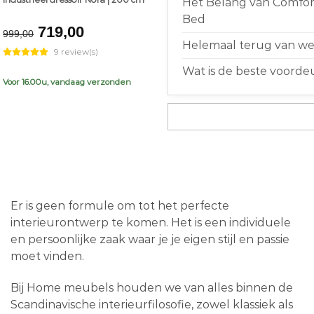
Het Belang van Comfort
Bed
Original
Current
719,00
999,00
price
price
Helemaal terug van weg
9 review(s)
was:
is:
Wat is de beste voorde
€999,00.
€719,00.
Voor 16.00u, vandaag verzonden
Er is geen formule om tot het perfecte
interieurontwerp te komen. Het is een individuele
en persoonlijke zaak waar je je eigen stijl en passie
moet vinden.
Bij Home meubels houden we van alles binnen de
Scandinavische interieurfilosofie, zowel klassiek als