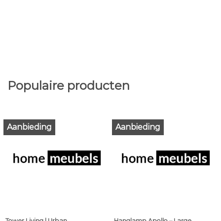
Populaire producten
Aanbieding
Aanbieding
Tower Living | Urban
Hanglamp Apollo – Large