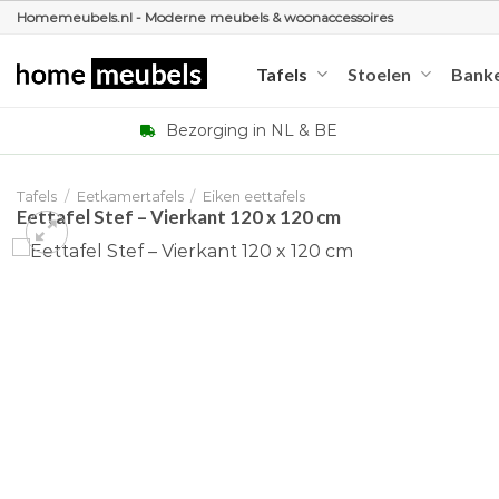
Ga
Homemeubels.nl - Moderne meubels & woonaccessoires
naar
inhoud
Tafels
Stoelen
Bank
Bezorging in NL & BE
Tafels
/
Eetkamertafels
/
Eiken eettafels
Eettafel Stef – Vierkant 120 x 120 cm