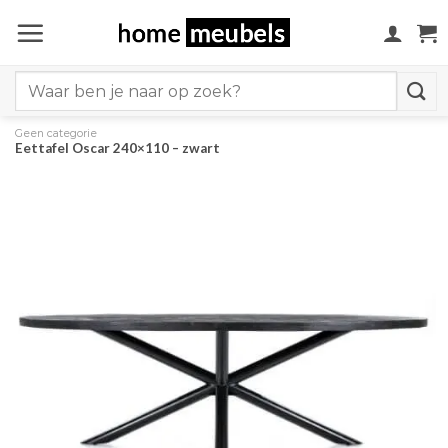
Ga
naar
inhoud
Search
for:
Geen categorie
Eettafel Oscar 240×110 – zwart