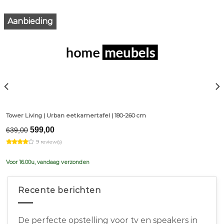
Aanbieding
Tower Living | Urban eetkamertafel | 180-260 cm
Original
Current
599,00
639,00
price
price
9 review(s)
was:
is:
€639,00.
€599,00.
Voor 16.00u, vandaag verzonden
Recente berichten
De perfecte opstelling voor tv en speakers in