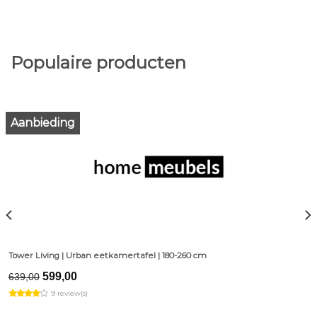
Populaire producten
Aanbieding
Tower Living | Urban eetkamertafel | 180-260 cm
Original
Current
599,00
639,00
price
price
9 review(s)
was:
is:
€639,00.
€599,00.