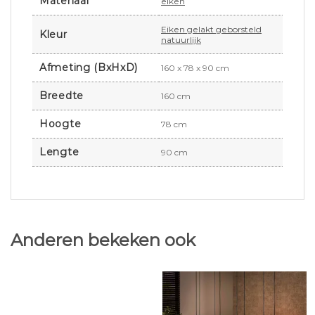
Materiaal
eiken
Eiken gelakt geborsteld
Kleur
natuurlijk
Afmeting (BxHxD)
160 x 78 x 90 cm
Breedte
160 cm
Hoogte
78 cm
Lengte
90 cm
Anderen bekeken ook