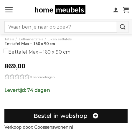
Ga
naar
inhoud
Search
for:
Tafels
/
Eetkamertafels
/
Eiken eettafels
Eettafel Max – 160 x 90 cm
869,00
0 beoordelingen
Levertijd: 74 dagen
Bestel in webshop
Verkoop door:
Goossenswonen.nl