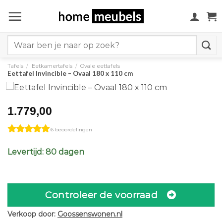
Ga
naar
inhoud
Search
for:
Tafels
/
Eetkamertafels
/
Ovale eettafels
Eettafel Invincible – Ovaal 180 x 110 cm
1.779,00
6 beoordelingen
Levertijd: 80 dagen
Controleer de voorraad
Verkoop door:
Goossenswonen.nl