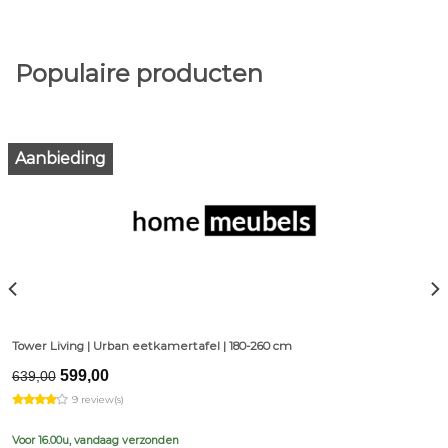
Populaire producten
Aanbieding
Tower Living | Urban eetkamertafel | 180-260 cm
Original
Current
599,00
639,00
price
price
9 review(s)
was:
is:
€639,00.
€599,00.
Voor 16.00u, vandaag verzonden