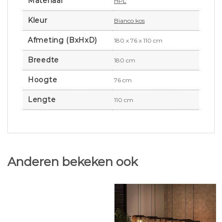
Materiaal
HPL
Kleur
Bianco kos
Afmeting (BxHxD)
180 x 76 x 110 cm
Breedte
180 cm
Hoogte
76 cm
Lengte
110 cm
Anderen bekeken ook