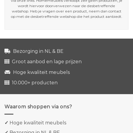
via onze links. Homemeubels verkoopt zelf géén producten, je
wordt hiervoor doorverwezen naar de desbetreffende
webshop. Heb je vragen over een product, neem dan contact
op met de desbetreffende webshop die het product aanbiedt.
Bezorging in NL & BE
Groot aanbod en lage prijzen
Hoge kwaliteit meubels
10.000+ producten
Waarom shoppen via ons?
✓
Hoge kwaliteit meubels
✓
Bezorging in NL & BE