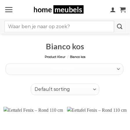
Ga
naar
inhoud
Search
for:
Bianco kos
Product Kleur
/
Bianco kos
Filter