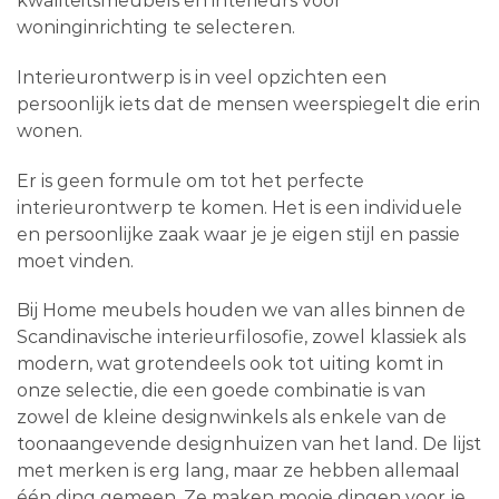
kwaliteitsmeubels en interieurs voor
woninginrichting te selecteren.
Interieurontwerp is in veel opzichten een
persoonlijk iets dat de mensen weerspiegelt die erin
wonen.
Er is geen formule om tot het perfecte
interieurontwerp te komen. Het is een individuele
en persoonlijke zaak waar je je eigen stijl en passie
moet vinden.
Bij Home meubels houden we van alles binnen de
Scandinavische interieurfilosofie, zowel klassiek als
modern, wat grotendeels ook tot uiting komt in
onze selectie, die een goede combinatie is van
zowel de kleine designwinkels als enkele van de
toonaangevende designhuizen van het land. De lijst
met merken is erg lang, maar ze hebben allemaal
één ding gemeen. Ze maken mooie dingen voor je