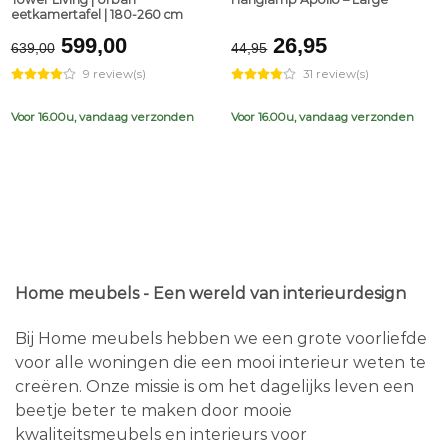
eetkamertafel | 180-260 cm
Original
Current
Original
Current
599,00
26,95
639,00
44,95
price
price
price
price
9 review(s)
31 review(s)
was:
is:
was:
is:
€639,00.
€599,00.
€44,95.
€26,95.
Voor 16.00u, vandaag verzonden
Voor 16.00u, vandaag verzonden
Home meubels - Een wereld van interieurdesign
Bij Home meubels hebben we een grote voorliefde
voor alle woningen die een mooi interieur weten te
creëren. Onze missie is om het dagelijks leven een
beetje beter te maken door mooie
kwaliteitsmeubels en interieurs voor