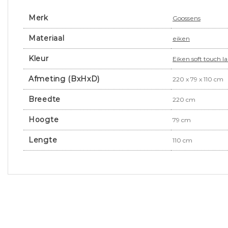
Merk
Goossens
Materiaal
eiken
Kleur
Eiken soft touch l
Afmeting (BxHxD)
220 x 79 x 110 cm
Breedte
220 cm
Hoogte
79 cm
Lengte
110 cm