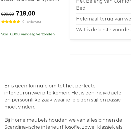
Het Belang van Comfort
Bed
Original
Current
719,00
999,00
price
price
Helemaal terug van weg
9 review(s)
was:
is:
Wat is de beste voorde
€999,00.
€719,00.
Voor 16.00u, vandaag verzonden
Er is geen formule om tot het perfecte
interieurontwerp te komen. Het is een individuele
en persoonlijke zaak waar je je eigen stijl en passie
moet vinden.
Bij Home meubels houden we van alles binnen de
Scandinavische interieurfilosofie, zowel klassiek als