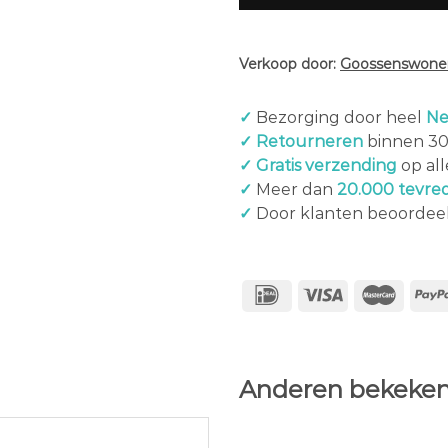
Verkoop door:
Goossenswonen
✓
Bezorging door heel
Ne
✓ Retourneren
binnen 3
✓ Gratis verzending
op al
✓
Meer dan
20.000 tevre
✓
Door klanten beoordee
Anderen bekeken