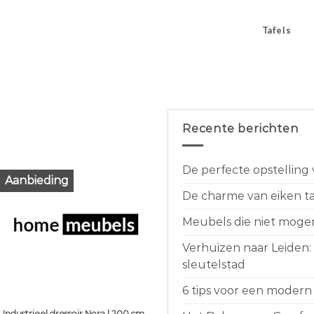
Tafels
Recente berichten
De perfecte opstelling
Aanbieding
De charme van eiken taf
Meubels die niet moge
Verhuizen naar Leiden:
sleutelstad
6 tips voor een modern 
Industrieel dressoir Nora | 200 cm