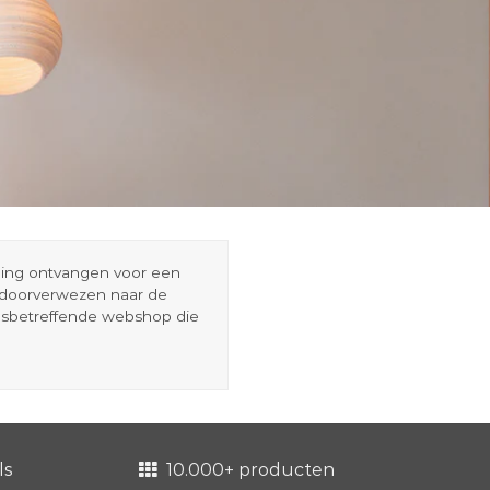
eding ontvangen voor een
r doorverwezen naar de
esbetreffende webshop die
ls
10.000+ producten