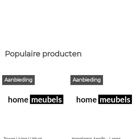
Populaire producten
Aanbieding
Aanbieding
Tower Living | Urban
Hanglamp Apollo – Large