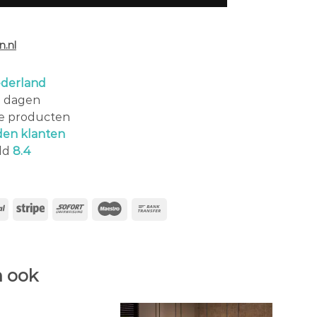
.nl
derland
0 dagen
le producten
den klanten
ld
8.4
 ook