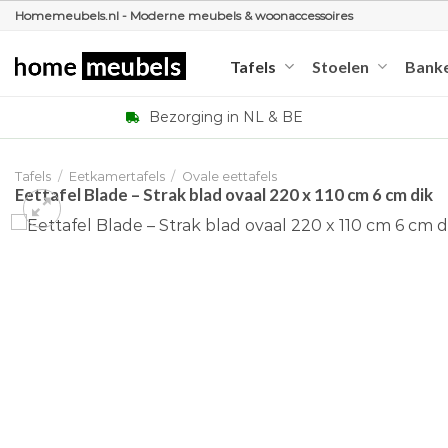
Ga
Homemeubels.nl - Moderne meubels & woonaccessoires
naar
inhoud
Tafels
Stoelen
Bank
Bezorging in NL & BE
Tafels
/
Eetkamertafels
/
Ovale eettafels
Eettafel Blade – Strak blad ovaal 220 x 110 cm 6 cm dik