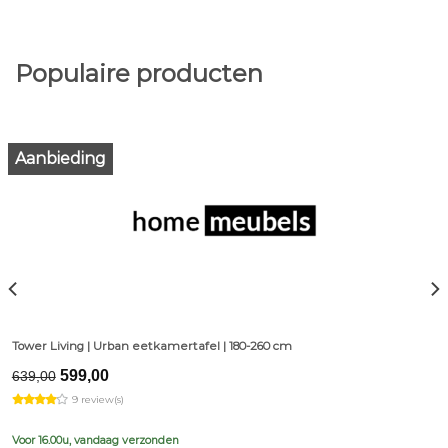
Populaire producten
Aanbieding
Tower Living | Urban eetkamertafel | 180-260 cm
Original
Current
599,00
639,00
price
price
9 review(s)
was:
is:
€639,00.
€599,00.
Voor 16.00u, vandaag verzonden