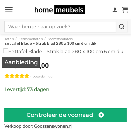
Ga
naar
inhoud
Search
for:
Tafels
/
Eetkamertafels
/
Boomstamtafels
Eettafel Blade – Strak blad 280 x 100 cm 6 cm dik
Aanbieding
Original
Current
1.673,00
1.859,00
price
price
4 beoordelingen
was:
is:
€1.859,00.
€1.673,00.
Levertijd: 73 dagen
Controleer de voorraad
Verkoop door:
Goossenswonen.nl