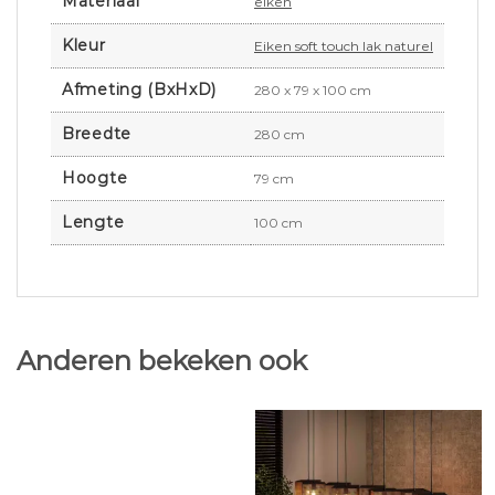
Materiaal
eiken
Kleur
Eiken soft touch lak naturel
Afmeting (BxHxD)
280 x 79 x 100 cm
Breedte
280 cm
Hoogte
79 cm
Lengte
100 cm
Anderen bekeken ook