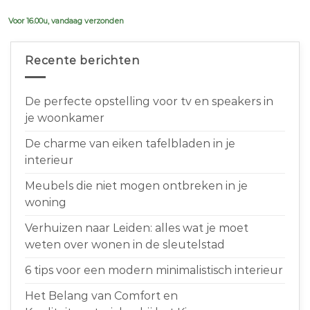
€639,00.
€599,00.
Voor 16.00u, vandaag verzonden
Recente berichten
De perfecte opstelling voor tv en speakers in
je woonkamer
De charme van eiken tafelbladen in je
interieur
Meubels die niet mogen ontbreken in je
woning
Verhuizen naar Leiden: alles wat je moet
weten over wonen in de sleutelstad
6 tips voor een modern minimalistisch interieur
Het Belang van Comfort en