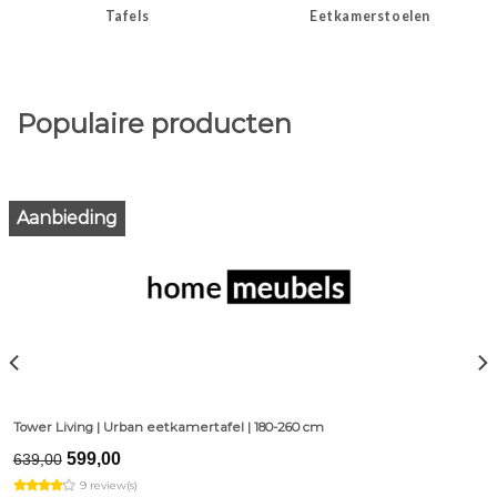
Tafels
Eetkamerstoelen
Populaire producten
Aanbieding
Tower Living | Urban eetkamertafel | 180-260 cm
Original
Current
599,00
639,00
price
price
9 review(s)
was:
is: