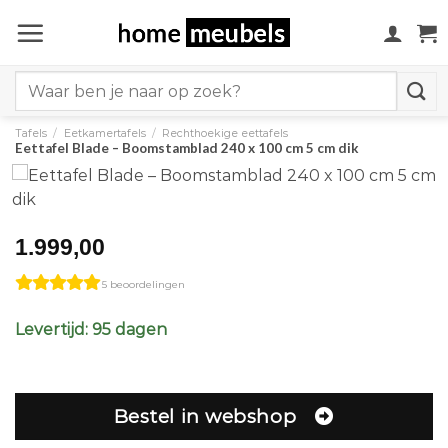
Ga
naar
inhoud
Search
for:
Tafels
/
Eetkamertafels
/
Rechthoekige eettafels
Eettafel Blade – Boomstamblad 240 x 100 cm 5 cm dik
1.999,00
5 beoordelingen
Levertijd: 95 dagen
Bestel in webshop