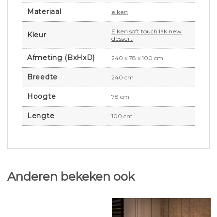
Materiaal
eiken
Eiken soft touch lak new
Kleur
dessert
Afmeting (BxHxD)
240 x 78 x 100 cm
Breedte
240 cm
Hoogte
78 cm
Lengte
100 cm
Anderen bekeken ook