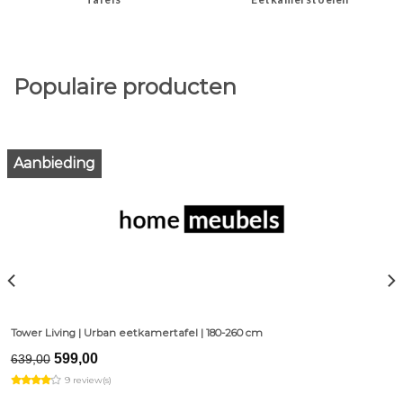
Populaire producten
Aanbieding
Tower Living | Urban eetkamertafel | 180-260 cm
Original
Current
599,00
639,00
price
price
9 review(s)
was:
is:
€639,00.
€599,00.