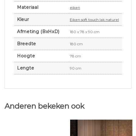
Materiaal
eiken
Kleur
Eiken soft touch lak naturel
Afmeting (BxHxD)
180 x 78 x 90 cm
Breedte
180 cm
Hoogte
78 cm
Lengte
90 cm
Anderen bekeken ook