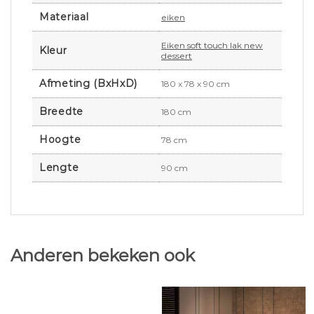
Materiaal
eiken
Eiken soft touch lak new
Kleur
dessert
Afmeting (BxHxD)
180 x 78 x 90 cm
Breedte
180 cm
Hoogte
78 cm
Lengte
90 cm
Anderen bekeken ook