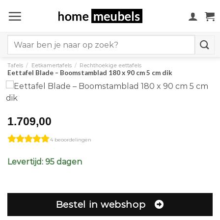
Ga
naar
inhoud
Search
for:
Tafels
/
Eetkamertafels
/
Rechthoekige eettafels
Eettafel Blade – Boomstamblad 180 x 90 cm 5 cm dik
1.709,00
4 beoordelingen
Levertijd: 95 dagen
Bestel in webshop