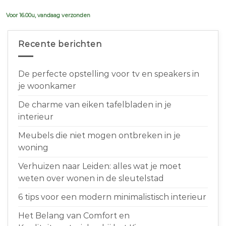
€639,00.
€599,00.
Voor 16.00u, vandaag verzonden
Recente berichten
De perfecte opstelling voor tv en speakers in
je woonkamer
De charme van eiken tafelbladen in je
interieur
Meubels die niet mogen ontbreken in je
woning
Verhuizen naar Leiden: alles wat je moet
weten over wonen in de sleutelstad
6 tips voor een modern minimalistisch interieur
Het Belang van Comfort en