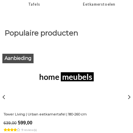
Tafels
Eetkamerstoelen
Populaire producten
Aanbieding
Tower Living | Urban eetkamertafel | 180-260 cm
Original
Current
599,00
639,00
price
price
9 review(s)
was:
is: