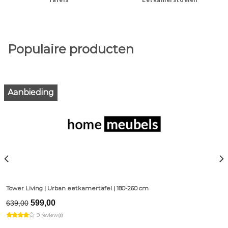
Populaire producten
Aanbieding
Tower Living | Urban eetkamertafel | 180-260 cm
Original
Current
599,00
639,00
price
price
9 review(s)
was:
is:
€639,00.
€599,00.