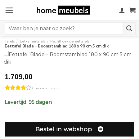
Ga
naar
inhoud
Search
for:
Tafels
/
Eetkamertafels
/
Rechthoekige eettafels
Eettafel Blade – Boomstamblad 180 x 90 cm 5 cm dik
1.709,00
2 beoordelingen
Levertijd: 95 dagen
Bestel in webshop