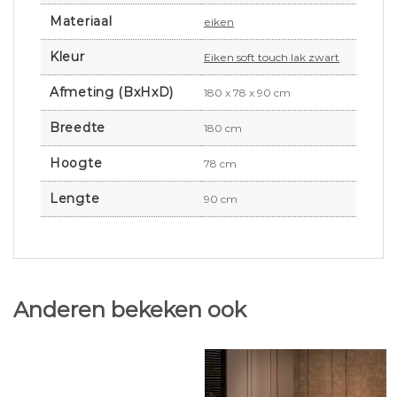
Materiaal
eiken
Kleur
Eiken soft touch lak zwart
Afmeting (BxHxD)
180 x 78 x 90 cm
Breedte
180 cm
Hoogte
78 cm
Lengte
90 cm
Anderen bekeken ook