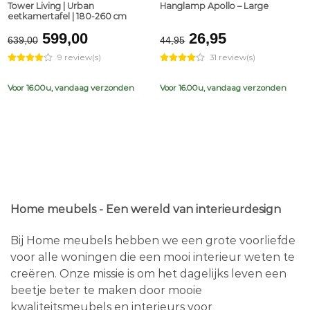
Tower Living | Urban
Hanglamp Apollo – Large
eetkamertafel | 180-260 cm
Original
Current
Original
Current
599,00
26,95
639,00
44,95
price
price
price
price
9 review(s)
31 review(s)
was:
is:
was:
is:
€639,00.
€599,00.
€44,95.
€26,95.
Voor 16.00u, vandaag verzonden
Voor 16.00u, vandaag verzonden
Home meubels - Een wereld van interieurdesign
Bij Home meubels hebben we een grote voorliefde
voor alle woningen die een mooi interieur weten te
creëren. Onze missie is om het dagelijks leven een
beetje beter te maken door mooie
kwaliteitsmeubels en interieurs voor