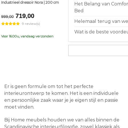
Industrieel dressoir Nora | 200 cm
Het Belang van Comfort
Bed
Original
Current
719,00
999,00
price
price
Helemaal terug van weg
9 review(s)
was:
is:
Wat is de beste voorde
€999,00.
€719,00.
Voor 16.00u, vandaag verzonden
Er is geen formule om tot het perfecte
interieurontwerp te komen. Het is een individuele
en persoonlijke zaak waar je je eigen stijl en passie
moet vinden.
Bij Home meubels houden we van alles binnen de
Scandinavische interieurfilosofie, zowel klassiek als