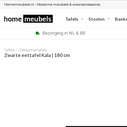
Ga
Homemeubels.nl - Moderne meubels & woonaccessoires
naar
inhoud
Tafels
Stoelen
Bank
Bezorging in NL & BE
Tafels
/
Eetkamertafels
Zwarte eettafel Kala | 180 cm