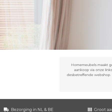
Homemeubels maakt gebru
aankoop via onze link
desbetreffende webshop. 
Bezorging in NL & BE
Groot aa