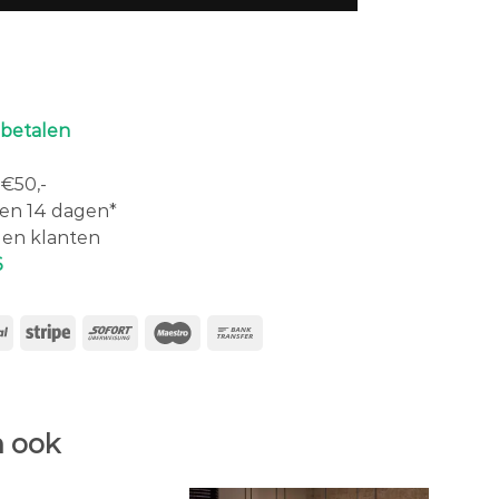
 betalen
€50,-
en 14 dagen*
en klanten
6
 ook