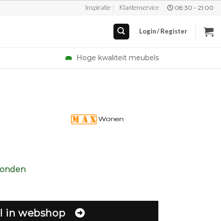
Inspiratie
Klantenservice
08:30 - 21:00
Login / Register
Hoge kwaliteit meubels
zonden
l in webshop