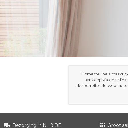
Homemeubels maakt gebru
aankoop via onze link
desbetreffende webshop. 
Bezorging in NL & BE
Groot aa