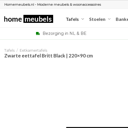
Ga
Homemeubels.nl - Moderne meubels & woonaccessoires
naar
inhoud
Tafels
Stoelen
Bank
Bezorging in NL & BE
Tafels
/
Eetkamertafels
Zwarte eettafel Britt Black | 220×90 cm