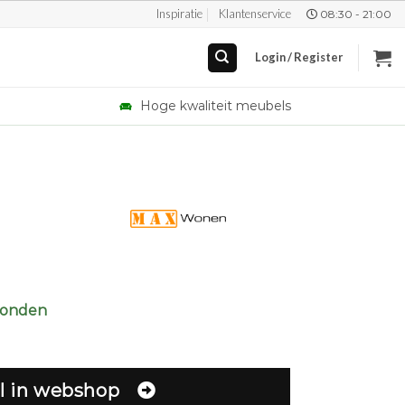
Inspiratie
Klantenservice
08:30 - 21:00
Login / Register
Hoge kwaliteit meubels
zonden
l in webshop