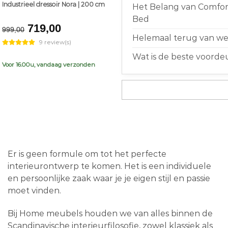
Industrieel dressoir Nora | 200 cm
Het Belang van Comfort
Bed
Original
Current
719,00
999,00
price
price
Helemaal terug van weg
9 review(s)
was:
is:
Wat is de beste voorde
€999,00.
€719,00.
Voor 16.00u, vandaag verzonden
Er is geen formule om tot het perfecte
interieurontwerp te komen. Het is een individuele
en persoonlijke zaak waar je je eigen stijl en passie
moet vinden.
Bij Home meubels houden we van alles binnen de
Scandinavische interieurfilosofie, zowel klassiek als