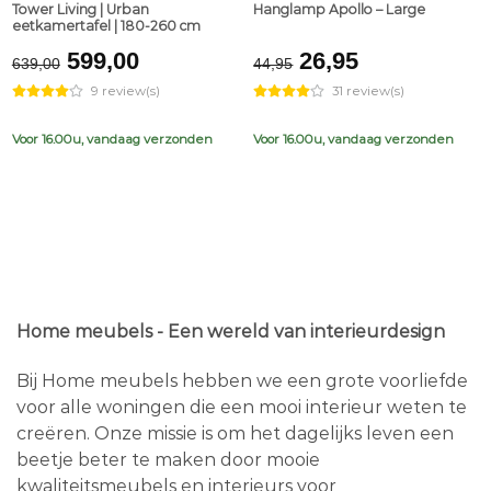
Tower Living | Urban
Hanglamp Apollo – Large
eetkamertafel | 180-260 cm
Original
Current
Original
Current
599,00
26,95
639,00
44,95
price
price
price
price
9 review(s)
31 review(s)
was:
is:
was:
is:
€639,00.
€599,00.
€44,95.
€26,95.
Voor 16.00u, vandaag verzonden
Voor 16.00u, vandaag verzonden
Home meubels - Een wereld van interieurdesign
Bij Home meubels hebben we een grote voorliefde
voor alle woningen die een mooi interieur weten te
creëren. Onze missie is om het dagelijks leven een
beetje beter te maken door mooie
kwaliteitsmeubels en interieurs voor