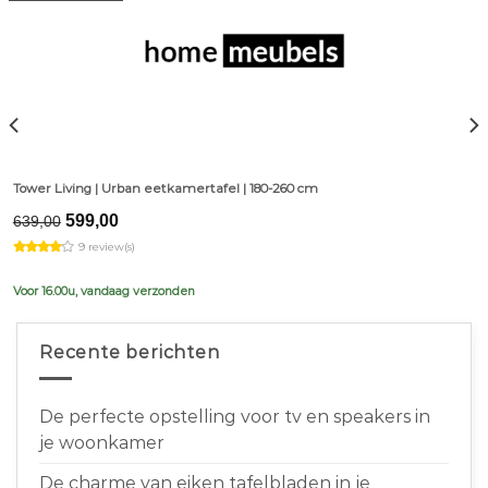
Tower Living | Urban eetkamertafel | 180-260 cm
Original
Current
599,00
639,00
price
price
9 review(s)
was:
is:
€639,00.
€599,00.
Voor 16.00u, vandaag verzonden
Recente berichten
De perfecte opstelling voor tv en speakers in
je woonkamer
De charme van eiken tafelbladen in je