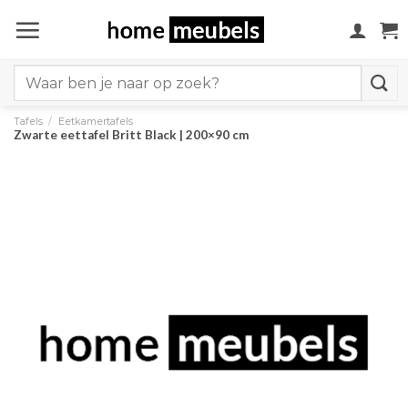
Ga
naar
inhoud
Search
for:
Tafels
/
Eetkamertafels
Zwarte eettafel Britt Black | 200×90 cm