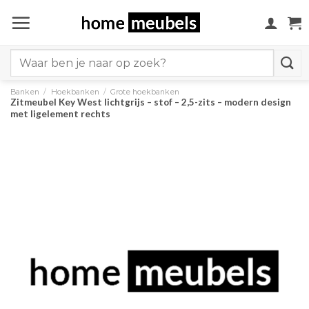
Ga
naar
inhoud
Search
for:
Banken
/
Hoekbanken
/
Grote hoekbanken
Zitmeubel Key West lichtgrijs – stof – 2,5-zits – modern design
met ligelement rechts