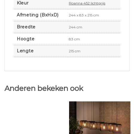
Kleur
Roanna 452 lichtgrijs
Afmeting (BxHxD)
244 x 83 x 215 cm
Breedte
244 cm
Hoogte
83 cm
Lengte
215 cm
Anderen bekeken ook