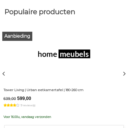
Populaire producten
Aanbieding
Tower Living | Urban eetkamertafel | 180-260 cm
Original
Current
599,00
639,00
price
price
9 review(s)
was:
is:
€639,00.
€599,00.
Voor 16.00u, vandaag verzonden