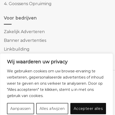
4.
Goossens Opruiming
Voor bedrijven
Zakelijk Adverteren
Banner advertenties
Linkbuilding
SEO copywriting
Wij waarderen uw privacy
We gebruiken cookies om uw browse-ervaring te
verbeteren, gepersonaliseerde advertenties of inhoud
weer te geven en ons verkeer te analyseren. Door op
"Alles accepteren" te klikken, stemt u in met ons
Klantenservice
Cookies
Privacybeleid
Disclaimer
gebruik van cookies.
© 2026 -
Homemeubels.nl
Aanpassen
Alles afwijzen
Accepteer alles