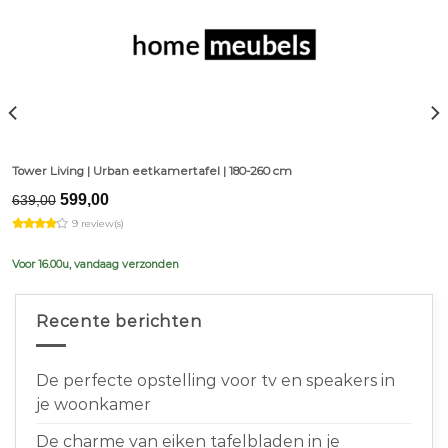
Tower Living | Urban eetkamertafel | 180-260 cm
Original
Current
599,00
639,00
price
price
9 review(s)
was:
is:
€639,00.
€599,00.
Voor 16.00u, vandaag verzonden
Recente berichten
De perfecte opstelling voor tv en speakers in
je woonkamer
De charme van eiken tafelbladen in je