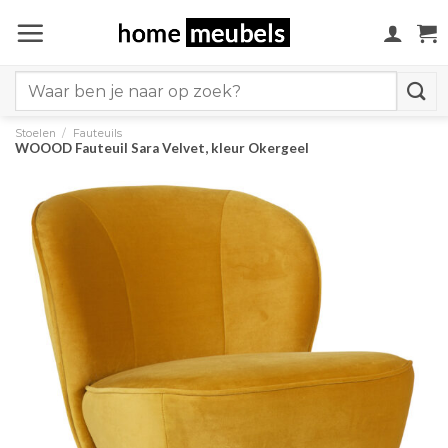
Ga
naar
inhoud
Search
for:
Stoelen
/
Fauteuils
WOOOD Fauteuil Sara Velvet, kleur Okergeel