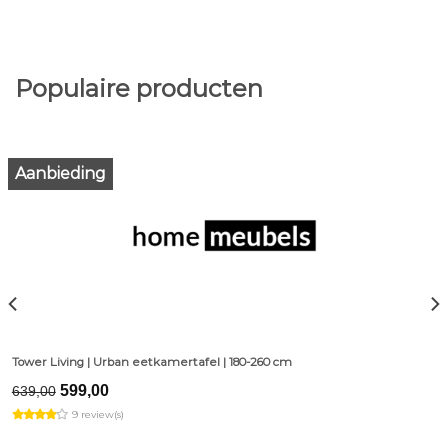
Populaire producten
Aanbieding
Tower Living | Urban eetkamertafel | 180-260 cm
Original
Current
599,00
639,00
price
price
9 review(s)
was:
is:
€639,00.
€599,00.