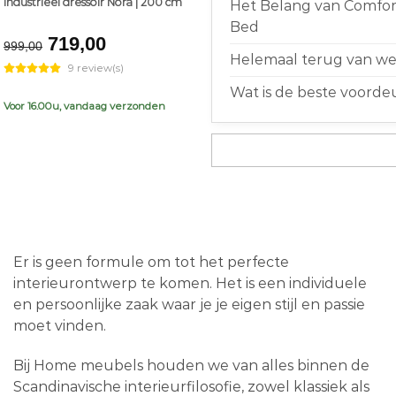
Industrieel dressoir Nora | 200 cm
Het Belang van Comfort
Bed
Original
Current
719,00
999,00
price
price
Helemaal terug van weg
9 review(s)
was:
is:
Wat is de beste voorde
€999,00.
€719,00.
Voor 16.00u, vandaag verzonden
Er is geen formule om tot het perfecte
interieurontwerp te komen. Het is een individuele
en persoonlijke zaak waar je je eigen stijl en passie
moet vinden.
Bij Home meubels houden we van alles binnen de
Scandinavische interieurfilosofie, zowel klassiek als