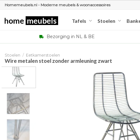
Ga
Homemeubels.nl - Moderne meubels & woonaccessoires
naar
inhoud
Tafels
Stoelen
Bank
Bezorging in NL & BE
Stoelen
/
Eetkamerstoelen
Wire metalen stoel zonder armleuning zwart