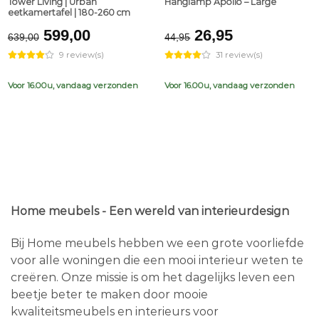
Tower Living | Urban
Hanglamp Apollo – Large
eetkamertafel | 180-260 cm
Original
Current
Original
Current
599,00
26,95
639,00
44,95
price
price
price
price
9 review(s)
31 review(s)
was:
is:
was:
is:
€639,00.
€599,00.
€44,95.
€26,95.
Voor 16.00u, vandaag verzonden
Voor 16.00u, vandaag verzonden
Home meubels - Een wereld van interieurdesign
Bij Home meubels hebben we een grote voorliefde
voor alle woningen die een mooi interieur weten te
creëren. Onze missie is om het dagelijks leven een
beetje beter te maken door mooie
kwaliteitsmeubels en interieurs voor