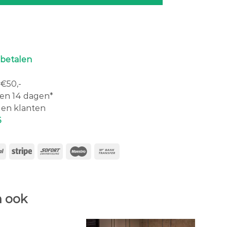
 betalen
€50,-
en 14 dagen*
en klanten
6
 ook