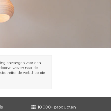
eding ontvangen voor een
r doorverwezen naar de
esbetreffende webshop die
ls
10.000+ producten