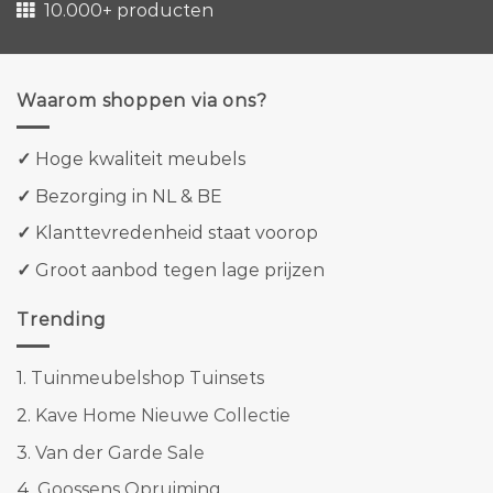
10.000+ producten
Waarom shoppen via ons?
✓
Hoge kwaliteit meubels
✓
Bezorging in NL & BE
✓
Klanttevredenheid staat voorop
✓
Groot aanbod tegen lage prijzen
Trending
1.
Tuinmeubelshop Tuinsets
2.
Kave Home Nieuwe Collectie
3.
Van der Garde Sale
4.
Goossens Opruiming