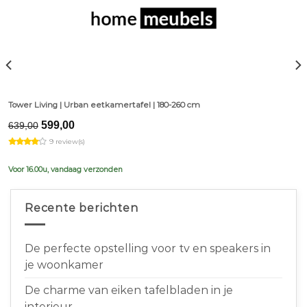
Tower Living | Urban eetkamertafel | 180-260 cm
Original
Current
599,00
639,00
price
price
9 review(s)
was:
is:
€639,00.
€599,00.
Voor 16.00u, vandaag verzonden
Recente berichten
De perfecte opstelling voor tv en speakers in
je woonkamer
De charme van eiken tafelbladen in je
interieur