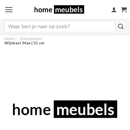
Ga
naar
inhoud
Search
for:
Kasten
/
Opbergkasten
Wijnkast Mae | 55 cm