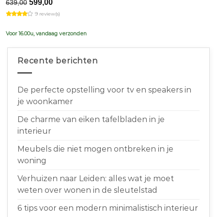
Original
Current
599,00
639,00
price
price
9 review(s)
was:
is:
€639,00.
€599,00.
Voor 16.00u, vandaag verzonden
Recente berichten
De perfecte opstelling voor tv en speakers in
je woonkamer
De charme van eiken tafelbladen in je
interieur
Meubels die niet mogen ontbreken in je
woning
Verhuizen naar Leiden: alles wat je moet
weten over wonen in de sleutelstad
6 tips voor een modern minimalistisch interieur