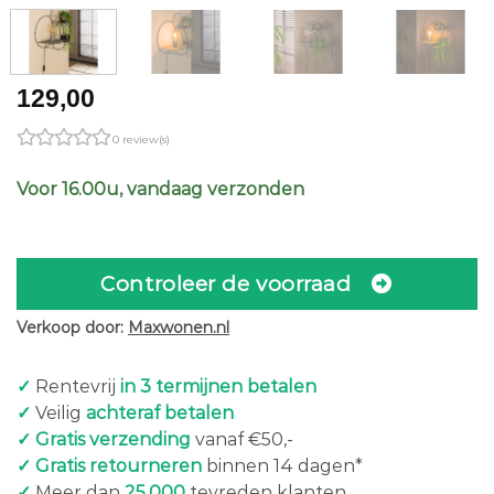
129,00
0 review(s)
Voor 16.00u, vandaag verzonden
Controleer de voorraad
Verkoop door:
Maxwonen.nl
✓
Rentevrij
in 3 termijnen betalen
✓
Veilig
achteraf betalen
✓ Gratis verzending
vanaf €50,-
✓ Gratis retourneren
binnen 14 dagen*
✓
Meer dan
25.000
tevreden klanten