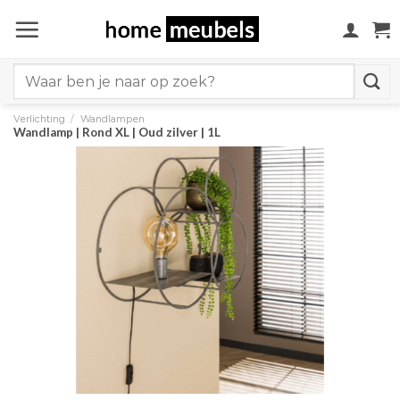
Ga
naar
inhoud
Search
for:
Verlichting
/
Wandlampen
Wandlamp | Rond XL | Oud zilver | 1L