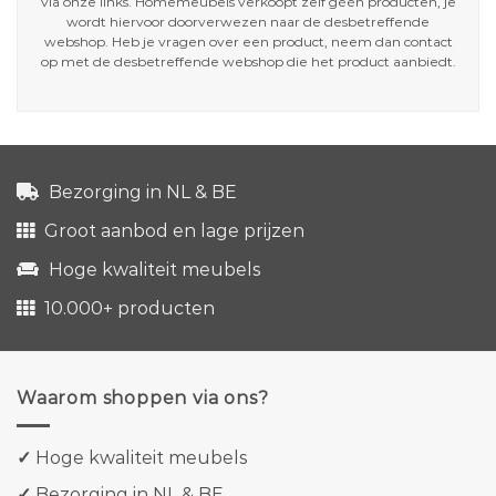
via onze links. Homemeubels verkoopt zelf géén producten, je
wordt hiervoor doorverwezen naar de desbetreffende
webshop. Heb je vragen over een product, neem dan contact
op met de desbetreffende webshop die het product aanbiedt.
Bezorging in NL & BE
Groot aanbod en lage prijzen
Hoge kwaliteit meubels
10.000+ producten
Waarom shoppen via ons?
✓
Hoge kwaliteit meubels
✓
Bezorging in NL & BE