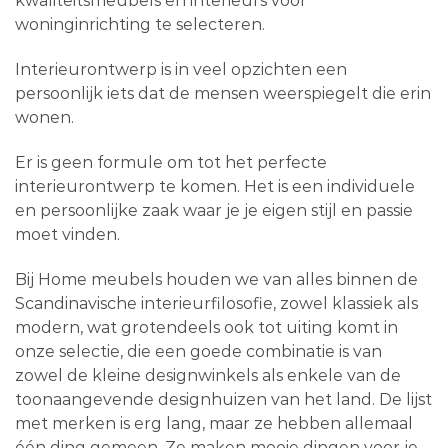
kwaliteitsmeubels en interieurs voor
woninginrichting te selecteren.
Interieurontwerp is in veel opzichten een
persoonlijk iets dat de mensen weerspiegelt die erin
wonen.
Er is geen formule om tot het perfecte
interieurontwerp te komen. Het is een individuele
en persoonlijke zaak waar je je eigen stijl en passie
moet vinden.
Bij Home meubels houden we van alles binnen de
Scandinavische interieurfilosofie, zowel klassiek als
modern, wat grotendeels ook tot uiting komt in
onze selectie, die een goede combinatie is van
zowel de kleine designwinkels als enkele van de
toonaangevende designhuizen van het land. De lijst
met merken is erg lang, maar ze hebben allemaal
één ding gemeen. Ze maken mooie dingen voor je