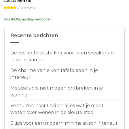
Original
Current
599,00
639,00
price
price
9 review(s)
was:
is:
€639,00.
€599,00.
Voor 16.00u, vandaag verzonden
Recente berichten
De perfecte opstelling voor tv en speakers in
je woonkamer
De charme van eiken tafelbladen in je
interieur
Meubels die niet mogen ontbreken in je
woning
Verhuizen naar Leiden: alles wat je moet
weten over wonen in de sleutelstad
6 tips voor een modern minimalistisch interieur