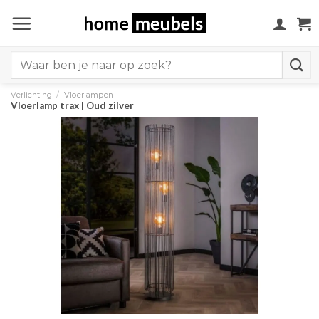
Ga
naar
inhoud
Search
for:
Verlichting
/
Vloerlampen
Vloerlamp trax | Oud zilver