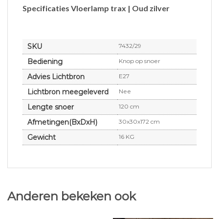
Specificaties Vloerlamp trax | Oud zilver
SKU
7432/29
Bediening
Knop op snoer
Advies Lichtbron
E27
Lichtbron meegeleverd
Nee
Lengte snoer
120 cm
Afmetingen(BxDxH)
30x30x172 cm
Gewicht
16 KG
Anderen bekeken ook