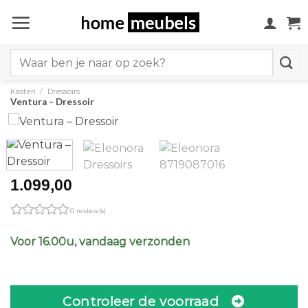
Ga
naar
inhoud
Search
for:
Kasten
/
Dressoirs
Ventura – Dressoir
1.099,00
0 review(s)
Voor 16.00u, vandaag verzonden
Controleer de voorraad