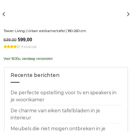
Tower Living | Urban eetkamertafel | 180-260 cm
Original
Current
599,00
639,00
price
price
9 review(s)
was:
is:
€639,00.
€599,00.
Voor 16.00u, vandaag verzonden
Recente berichten
De perfecte opstelling voor tv en speakers in
je woonkamer
De charme van eiken tafelbladen in je
interieur
Meubels die niet mogen ontbreken in je