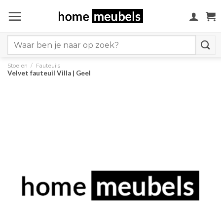
Ga
naar
inhoud
Search
for:
Stoelen
/
Fauteuils
Velvet fauteuil Villa | Geel