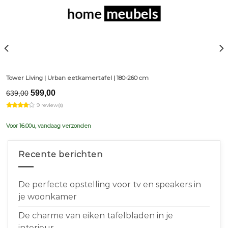
Tower Living | Urban eetkamertafel | 180-260 cm
Original
Current
599,00
639,00
price
price
9 review(s)
was:
is:
€639,00.
€599,00.
Voor 16.00u, vandaag verzonden
Recente berichten
De perfecte opstelling voor tv en speakers in
je woonkamer
De charme van eiken tafelbladen in je
interieur