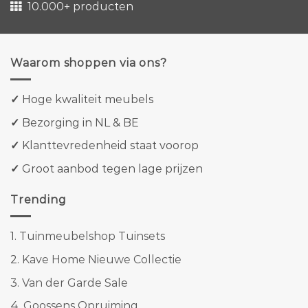
10.000+ producten
Waarom shoppen via ons?
✓
Hoge kwaliteit meubels
✓
Bezorging in NL & BE
✓
Klanttevredenheid staat voorop
✓
Groot aanbod tegen lage prijzen
Trending
1.
Tuinmeubelshop Tuinsets
2.
Kave Home Nieuwe Collectie
3.
Van der Garde Sale
4.
Goossens Opruiming