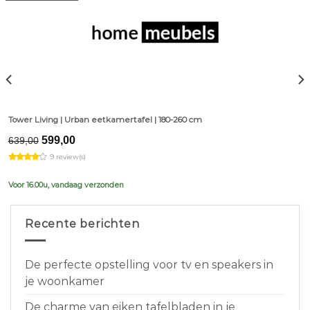
Tower Living | Urban eetkamertafel | 180-260 cm
Original
Current
599,00
639,00
price
price
9 review(s)
was:
is:
€639,00.
€599,00.
Voor 16.00u, vandaag verzonden
Recente berichten
De perfecte opstelling voor tv en speakers in
je woonkamer
De charme van eiken tafelbladen in je