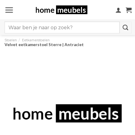
Ga
naar
inhoud
Search
for:
Stoelen
/
Eetkamerstoelen
Velvet eetkamerstoel Sterre | Antraciet