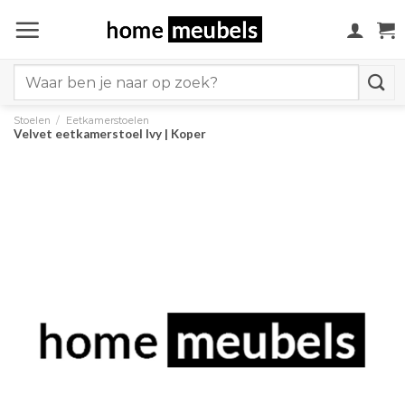
Ga
naar
inhoud
Search
for:
Stoelen
/
Eetkamerstoelen
Velvet eetkamerstoel Ivy | Koper