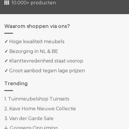
10.000+ producten
Waarom shoppen via ons?
✓
Hoge kwaliteit meubels
✓
Bezorging in NL & BE
✓
Klanttevredenheid staat voorop
✓
Groot aanbod tegen lage prijzen
Trending
1.
Tuinmeubelshop Tuinsets
2.
Kave Home Nieuwe Collectie
3.
Van der Garde Sale
4.
Goossens Opruiming