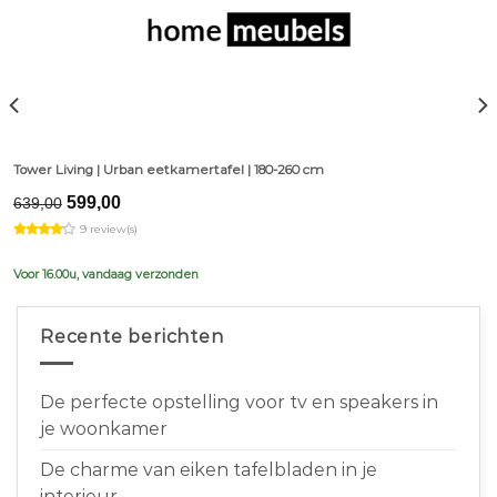
Tower Living | Urban eetkamertafel | 180-260 cm
Original
Current
599,00
639,00
price
price
9 review(s)
was:
is:
€639,00.
€599,00.
Voor 16.00u, vandaag verzonden
Recente berichten
De perfecte opstelling voor tv en speakers in
je woonkamer
De charme van eiken tafelbladen in je
interieur