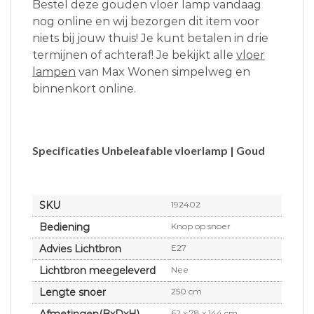
Bestel deze gouden vloer lamp vandaag
nog online en wij bezorgen dit item voor
niets bij jouw thuis! Je kunt betalen in drie
termijnen of achteraf! Je bekijkt alle
vloer
lampen
van Max Wonen simpelweg en
binnenkort online.
Specificaties Unbeleafable vloerlamp | Goud
SKU
192402
Bediening
Knop op snoer
Advies Lichtbron
E27
Lichtbron meegeleverd
Nee
Lengte snoer
250 cm
Afmetingen(BxDxH)
62 x 78 x 144 cm