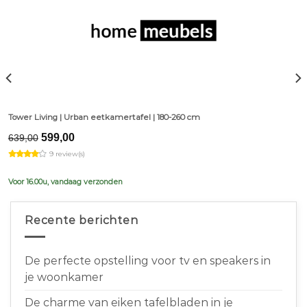
Tower Living | Urban eetkamertafel | 180-260 cm
Original
Current
599,00
639,00
price
price
9 review(s)
was:
is:
€639,00.
€599,00.
Voor 16.00u, vandaag verzonden
Recente berichten
De perfecte opstelling voor tv en speakers in
je woonkamer
De charme van eiken tafelbladen in je