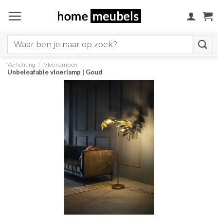
Ga
naar
inhoud
Search
for:
Verlichting
/
Vloerlampen
Unbeleafable vloerlamp | Goud