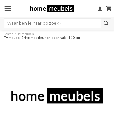
Ga
naar
inhoud
Search
for:
Kasten
/
Tv meubels
Tv meubel Britt met deur en open vak | 110 cm