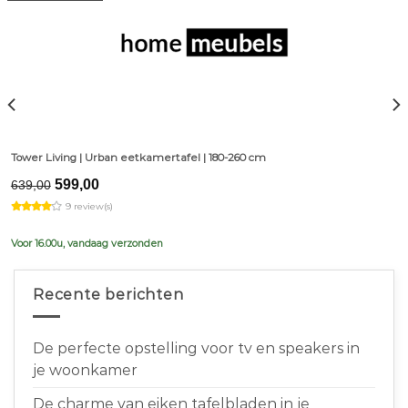
Tower Living | Urban eetkamertafel | 180-260 cm
Original
Current
599,00
639,00
price
price
9 review(s)
was:
is:
€639,00.
€599,00.
Voor 16.00u, vandaag verzonden
Recente berichten
De perfecte opstelling voor tv en speakers in
je woonkamer
De charme van eiken tafelbladen in je