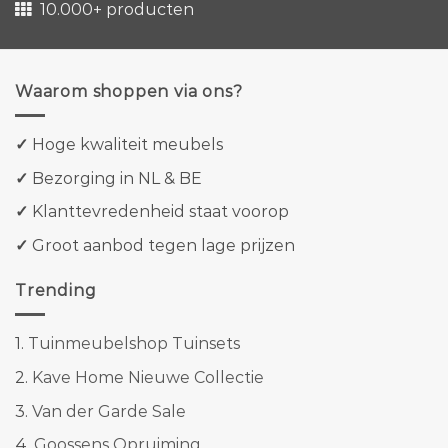
10.000+ producten
Waarom shoppen via ons?
✓
Hoge kwaliteit meubels
✓
Bezorging in NL & BE
✓
Klanttevredenheid staat voorop
✓
Groot aanbod tegen lage prijzen
Trending
1.
Tuinmeubelshop Tuinsets
2.
Kave Home Nieuwe Collectie
3.
Van der Garde Sale
4.
Goossens Opruiming