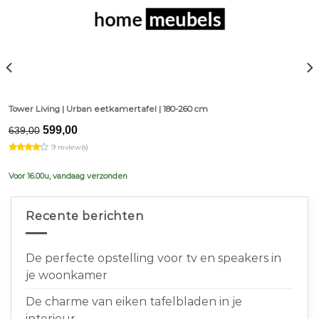
Tower Living | Urban eetkamertafel | 180-260 cm
Original
Current
599,00
639,00
price
price
9 review(s)
was:
is:
€639,00.
€599,00.
Voor 16.00u, vandaag verzonden
Recente berichten
De perfecte opstelling voor tv en speakers in
je woonkamer
De charme van eiken tafelbladen in je
interieur