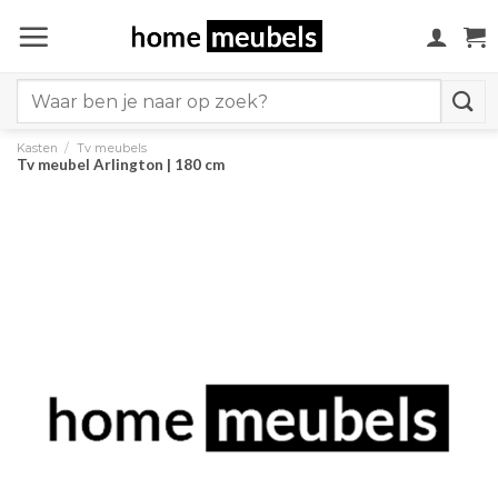
Ga
naar
inhoud
Search
for:
Kasten
/
Tv meubels
Tv meubel Arlington | 180 cm