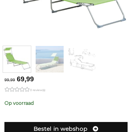
Original
Current
69,99
99,99
price
price
0 review(s)
was:
is:
€99,99.
€69,99.
Op voorraad
Bestel in webshop