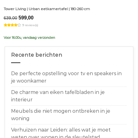
Tower Living | Urban eetkamertafel | 180-260 cm
Original
Current
599,00
639,00
price
price
9 review(s)
was:
is:
€639,00.
€599,00.
Voor 16.00u, vandaag verzonden
Recente berichten
De perfecte opstelling voor tv en speakers in
je woonkamer
De charme van eiken tafelbladen in je
interieur
Meubels die niet mogen ontbreken in je
woning
Verhuizen naar Leiden: alles wat je moet
weten over wonen in de sleutelstad