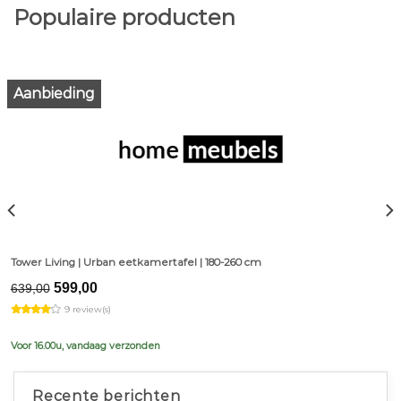
Populaire producten
Aanbieding
Tower Living | Urban eetkamertafel | 180-260 cm
Original
Current
599,00
639,00
price
price
9 review(s)
was:
is:
€639,00.
€599,00.
Voor 16.00u, vandaag verzonden
Recente berichten